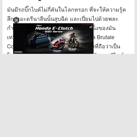
มันมีรถบิ๊กไบค์ไม่กี่คันในโลกหรอก ที่จะให้ความรู้ค
สึกว่าอะดรีนาลีนนั้นสูบฉีด และเปี่ยมไปด้วยพละ
กำลังมหาศาลตั้งแต่เห็นเพียงแค่ภาพนิ่งของมัน
เท่านั้น หนึ่งในนั้นก็คือเจ้า MV Agusta Brutale
Corsa 2016 รถในแนวสปอร์ตเนกเกตที่ถือว่าเป็น
โมเดลล่าสุดของตระกูลนี้จากค่าย ที่เน้นการดีไซน์
แบบทันสมัยและโฉบเฉี่ยวเอามากๆ หากว่าเราเห็น
มันวิ่งตามท้องถนน เชื่อเหลือเกินว่าจะต้องมีหยุดมอง
กันแน่ๆ ในเรื่องของการออกแบบที่เป็นเอกลักษณ์
ขนาดนี้
...อ่านต่อ
MV Agusta F4 สุดยอดบิ๊กไบค์ที่ได้รับการขนาน
นาม (Specs Review)
ถ้าจะพูดถึงเจ้ามอเตอร์ไซค์บิ๊กไบค์ที่ถือว่ามาแรง