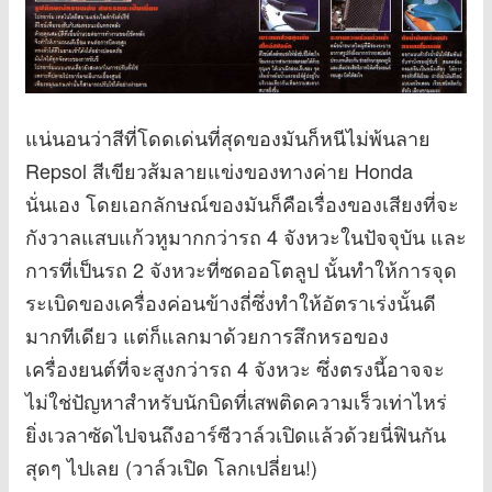
แน่นอนว่าสีที่โดดเด่นที่สุดของมันก็หนีไม่พ้นลาย
Repsol สีเขียวส้มลายแข่งของทางค่าย Honda
นั่นเอง โดยเอกลักษณ์ของมันก็คือเรื่องของเสียงที่จะ
กังวาลแสบแก้วหูมากกว่ารถ 4 จังหวะในปัจจุบัน และ
การที่เป็นรถ 2 จังหวะที่ซดออโตลูป นั้นทำให้การจุด
ระเบิดของเครื่องค่อนข้างถี่ซึ่งทำให้อัตราเร่งนั้นดี
มากทีเดียว แต่ก็แลกมาด้วยการสึกหรอของ
เครื่องยนต์ที่จะสูงกว่ารถ 4 จังหวะ ซึ่งตรงนี้อาจจะ
ไม่ใช่ปัญหาสำหรับนักบิดที่เสพติดความเร็วเท่าไหร่
ยิ่งเวลาซัดไปจนถึงอาร์ซีวาล์วเปิดแล้วด้วยนี่ฟินกัน
สุดๆ ไปเลย (วาล์วเปิด โลกเปลี่ยน!)