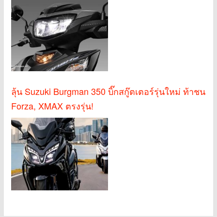
ลุ้น Suzuki Burgman 350 บิ๊กสกู๊ตเตอร์รุ่นใหม่ ท้าชน
Forza, XMAX ตรงรุ่น!