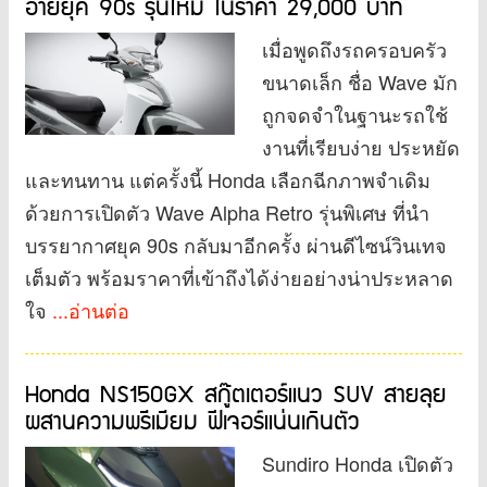
อายยุค 90s รุ่นใหม่ ในราคา 29,000 บาท
เมื่อพูดถึงรถครอบครัว
ขนาดเล็ก ชื่อ Wave มัก
ถูกจดจำในฐานะรถใช้
งานที่เรียบง่าย ประหยัด
และทนทาน แต่ครั้งนี้ Honda เลือกฉีกภาพจำเดิม
ด้วยการเปิดตัว Wave Alpha Retro รุ่นพิเศษ ที่นำ
บรรยากาศยุค 90s กลับมาอีกครั้ง ผ่านดีไซน์วินเทจ
เต็มตัว พร้อมราคาที่เข้าถึงได้ง่ายอย่างน่าประหลาด
ใจ
...อ่านต่อ
Honda NS150GX สกู๊ตเตอร์แนว SUV สายลุย
ผสานความพรีเมียม ฟีเจอร์แน่นเกินตัว
Sundiro Honda เปิดตัว