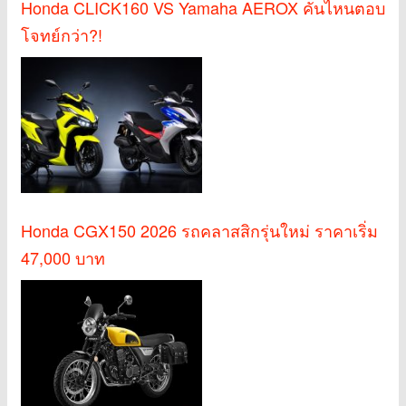
Honda CLICK160 VS Yamaha AEROX คันไหนตอบ
โจทย์กว่า?!
Honda CGX150 2026 รถคลาสสิกรุ่นใหม่ ราคาเริ่ม
47,000 บาท