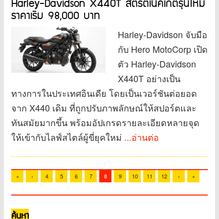
Harley-Davidson X440T สตรีตเนคเกตรุ่นใหม่
ราคาเริ่ม 98,000 บาท
Harley-Davidson จับมือ
กับ Hero MotoCorp เปิด
ตัว Harley-Davidson
X440T อย่างเป็น
ทางการในประเทศอินเดีย โดยเป็นเวอร์ชันต่อยอด
จาก X440 เดิม ที่ถูกปรับภาพลักษณ์ให้สปอร์ตและ
ทันสมัยมากขึ้น พร้อมอัปเกรดรายละเอียดหลายจุด
ให้เข้ากับไลฟ์สไตล์ผู้ขี่ยุคใหม่
...อ่านต่อ
«
‹
4
5
6
7
8
9
10
11
12
›
»
ค้นหา