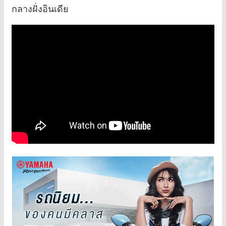
กลางฝั่งอินเดีย