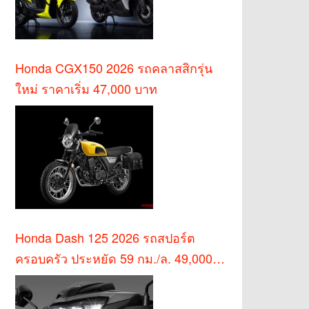
Honda CGX150 2026 รถคลาสสิกรุ่น
ใหม่ ราคาเริ่ม 47,000 บาท
Honda Dash 125 2026 รถสปอร์ต
ครอบครัว ประหยัด 59 กม./ล. 49,000
บาท