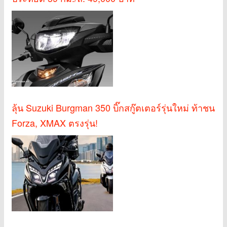
ลุ้น Suzuki Burgman 350 บิ๊กสกู๊ตเตอร์รุ่นใหม่ ท้าชน
Forza, XMAX ตรงรุ่น!