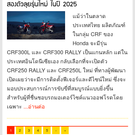
สองตัวลุยรุ่นใหม่ ในปี 2025
แม้ว่าในตลาด
ประเทศไทย ผลิตภัณฑ์
ในกลุ่ม CRF ของ
Honda จะมีรุ่น
CRF300L และ CRF300 RALLY เป็นแกนหลัก แต่ใน
ประเทศอินโดนีเซียเอง กลับเลือกที่จะเปิดตัว
CRF250 RALLY และ CRF250L ใหม่ ที่ทางผู้พัฒนา
เปิดเผยว่าจะมีการติดตั้งฟีเจอร์และดีไซน์ใหม่ ซึ่งจะ
มอบประสบการณ์การขับขี่ที่สมบูรณ์แบบยิ่งขึ้น
สำหรับผู้ที่ชื่นชอบรถมอเตอร์ไซค์แนวออฟโรดโดย
เฉพาะ
...อ่านต่อ
1
2
3
4
5
›
»