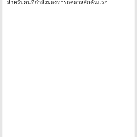
สำหรับคนที่กำลังมองหารถคลาสสิกคันแรก