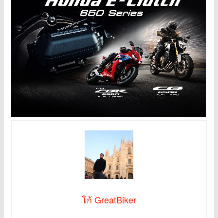
โก้ GreatBiker