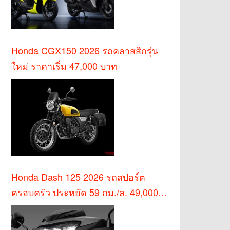
Honda CGX150 2026 รถคลาสสิกรุ่น
ใหม่ ราคาเริ่ม 47,000 บาท
Honda Dash 125 2026 รถสปอร์ต
ครอบครัว ประหยัด 59 กม./ล. 49,000
บาท