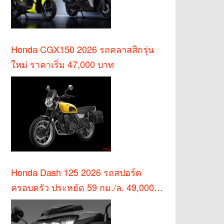
Honda CGX150 2026 รถคลาสสิกรุ่น
ใหม่ ราคาเริ่ม 47,000 บาท
Honda Dash 125 2026 รถสปอร์ต
ครอบครัว ประหยัด 59 กม./ล. 49,000
บาท