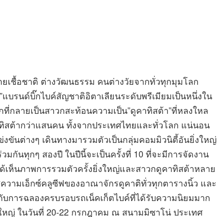
ลายเชื้อชาติ ต่างวัฒนธรรม คนต่างวัยจากทั่วทุกมุมโลก
แบรนด์บิ๊กไบค์สัญชาติอิตาเลียนระดับพรีเมียมเป็นหนึ่งใน
กที่กลายเป็นสาวกสะท้อนความเป็น”ดูคาทิสต้า”ที่หลงใหล
าทิสต้ากว่าแสนคน ทั้งจากประเทศไทยและทั่วโลก แน่นอน
ขันต่างๆ เดินทางมารวมตัวเป็นกลุ่มคอมมิวนิตี้อันยิ่งใหญ่
มกันทุกๆ สองปี ในปีนี้จะเป็นครั้งที่ 10 ที่จะมีการจัดงาน
จะได้เห็นภาพการรวมตัวครั้งยิ่งใหญ่และสาวกดูคาทิสต้าหลาย
ผัสความเอ็กซ์คลูซีฟของอาณาจักรดูคาติทั่วทุกตารางนิ้ว และ
ศษกับการฉลองครบรอบรถเน็คเก็ตไบค์ที่ได้รับความนิยมมาก
ยิ่งใหญ่ ในวันที่ 20-22 กรกฎาคม ณ สนามมิซาโน่ ประเทศ