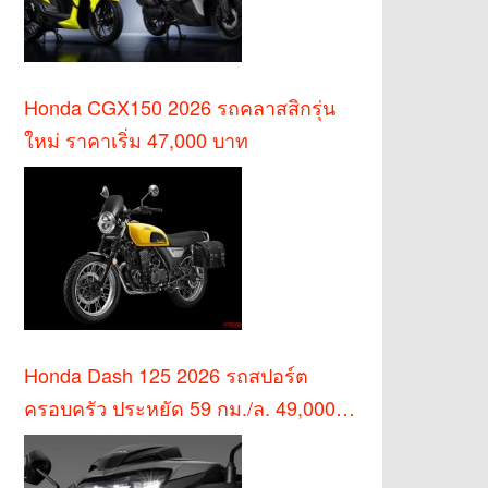
Honda CGX150 2026 รถคลาสสิกรุ่น
ใหม่ ราคาเริ่ม 47,000 บาท
Honda Dash 125 2026 รถสปอร์ต
ครอบครัว ประหยัด 59 กม./ล. 49,000
บาท