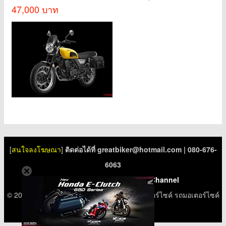
47,000 บาท
[
สนใจลงโฆษณา
]
ติดต่อได้ที่
greatbiker@hotmail.com
| 080-676-
6063
Facebook Fanpage
|
Youtube Channel
© 2026
มอเตอร์ไซค์
bigbike
บิ๊กไบค์
ราคามอเตอร์ไซค์ รถมอเตอร์ไซค์
ออกใหม่ รถจักรยานยนต์