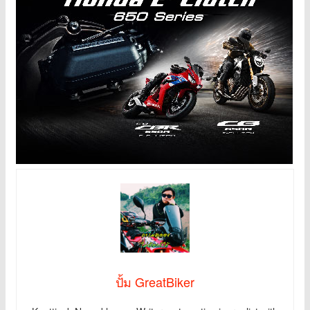
ปั้ม GreatBiker