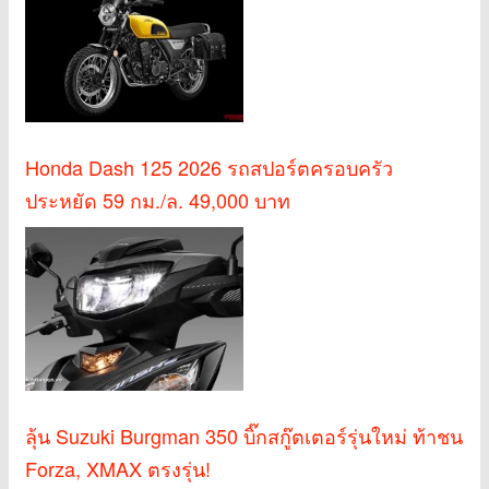
Honda Dash 125 2026 รถสปอร์ตครอบครัว
ประหยัด 59 กม./ล. 49,000 บาท
ลุ้น Suzuki Burgman 350 บิ๊กสกู๊ตเตอร์รุ่นใหม่ ท้าชน
Forza, XMAX ตรงรุ่น!