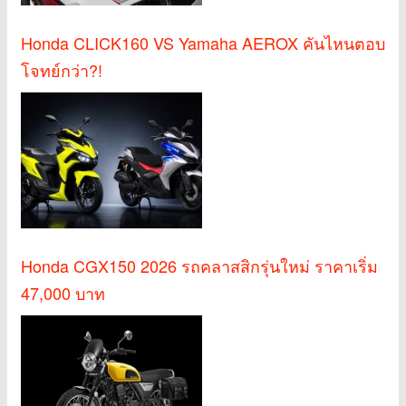
Honda CLICK160 VS Yamaha AEROX คันไหนตอบ
โจทย์กว่า?!
Honda CGX150 2026 รถคลาสสิกรุ่นใหม่ ราคาเริ่ม
47,000 บาท