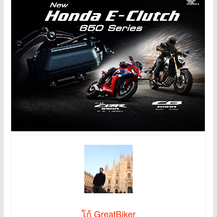
โก้ GreatBiker