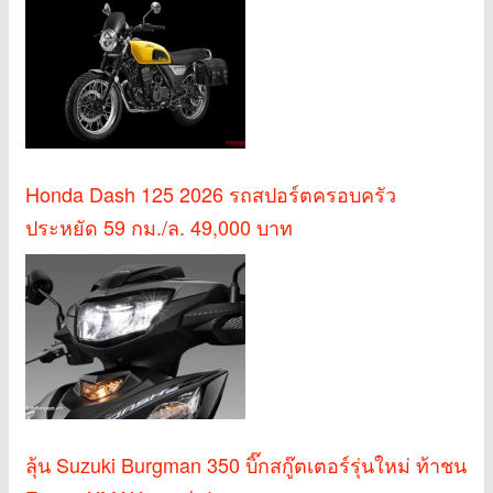
Honda Dash 125 2026 รถสปอร์ตครอบครัว
ประหยัด 59 กม./ล. 49,000 บาท
ลุ้น Suzuki Burgman 350 บิ๊กสกู๊ตเตอร์รุ่นใหม่ ท้าชน