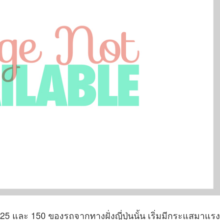
5 และ 150 ของรถจากทางฝั่งญี่ปุ่นนั้น เริ่มมีกระแสมาแรง