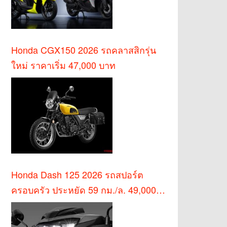
Honda CGX150 2026 รถคลาสสิกรุ่น
ใหม่ ราคาเริ่ม 47,000 บาท
Honda Dash 125 2026 รถสปอร์ต
ครอบครัว ประหยัด 59 กม./ล. 49,000
บาท