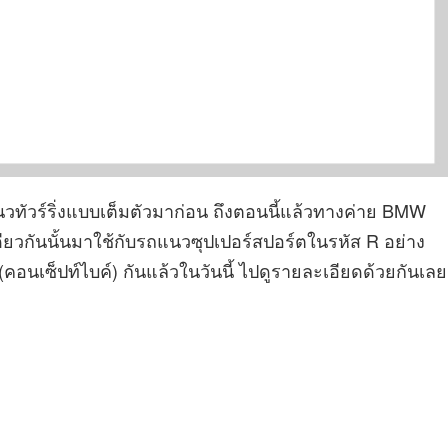
วทัวร์ริ่งแบบเต็มตัวมาก่อน ถึงตอนนี้แล้วทางค่าย BMW
ดียวกันนั้นมาใช้กับรถแนวซุปเปอร์สปอร์ตในรหัส R อย่าง
(คอนเซ็ปท์ไบค์) กันแล้วในวันนี้ ไปดูรายละเอียดด้วยกันเลย