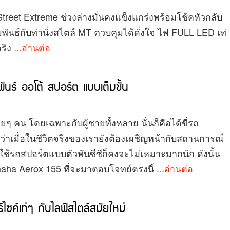
์ Street Extreme ช่วงล่างมั่นคงแข็งแกร่งพร้อมโช้คหัวกลับ
นธ์กับท่านั่งสไตล์ MT ควบคุมได้ดั่งใจ ไฟ FULL LED เท่
ริง
...อ่านต่อ
ธ์ ออโต้ สปอร์ต แบบเต็มขั้น
ๆ คน โดยเฉพาะกับผู้ชายทั้งหลาย นั่นก็คือได้ขี่รถ
่าเมื่อในชีวิตจริงของเรายังต้องเผชิญหน้ากับสถานการณ์
้รถสปอร์ตแบบตัวพันซีซีก็คงจะไม่เหมาะมากนัก ดังนั้น
aha Aerox 155 ที่จะมาตอบโจทย์ตรงนี้
...อ่านต่อ
เท่ๆ กับไลฟ์สไตล์สมัยใหม่