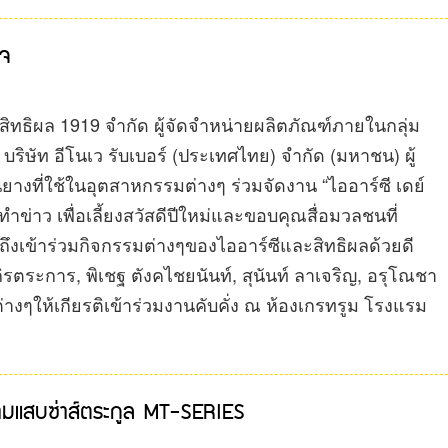
ใจ
ท สิทธิผล 1919 จำกัด ผู้จัดจำหน่ายผลิตภัณฑ์ภายในกลุ่ม
บริษัท อีโนเว รับเบอร์ (ประเทศไทย) จำกัด (มหาชน) ผู้
างที่ใช้ในอุตสาหกรรมต่างๆ ร่วมจัดงาน “ไออาร์ซี เดย์
ข่าว เพื่อเลี้ยงสวัสดีปีใหม่และขอบคุณสื่อมวลชนที่
ึงเข้าร่วมกิจกรรมต่างๆของไออาร์ซีและสิทธิผลด้วยดี
ูถิรตระการ, พิเชฐ ตังคไชยนันท์, สุนันท์ ลาเจริญ, อรุโณชา
งๆให้เกียรติเข้าร่วมงานคับคั่ง ณ ห้องเกรทรูม โรงแรม
วามแสบซ่าส์ตระกูล MT-SERIES