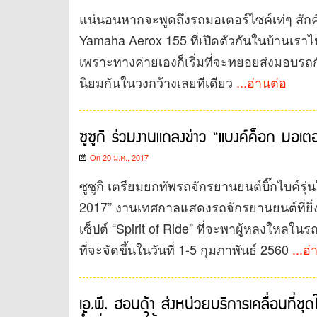
แน่นอนหากจะพูดถึงรถมอเตอร์ไซค์เท่ๆ สักคัน
Yamaha Aerox 155 ที่เปิดตัวกันในบ้านเราไปไ
เพราะทางค่ายเองก็เริ่มที่จะทยอยส่งมอบรถกัน
นิยมกันในวงกว้างเลยทีเดียว
...อ่านต่อ
ซูซูกิ ร่วมงานแถลงข่าว “แบงค์ค็อก มอเตอ
On 20 ม.ค., 2017
ซูซูกิ เตรียมยกทัพรถจักรยานยนต์บิ๊กไบค์ร
2017” งานเทศกาลแสดงรถจักรยานยนต์ที่ยิ่งใ
เซ็ปต์ “Spirit of Ride” ที่จะพาผู้หลงใหลใ
ที่จะจัดขึ้นในวันที่ 1-5 กุมภาพันธ์ 2560
...อ
เอ.พี. ฮอนด้า ส่งหน่วยบริการเคลื่อนที่ชุด