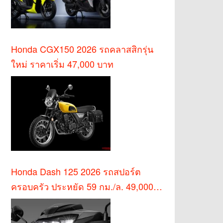
Honda CGX150 2026 รถคลาสสิกรุ่น
ใหม่ ราคาเริ่ม 47,000 บาท
Honda Dash 125 2026 รถสปอร์ต
ครอบครัว ประหยัด 59 กม./ล. 49,000
บาท