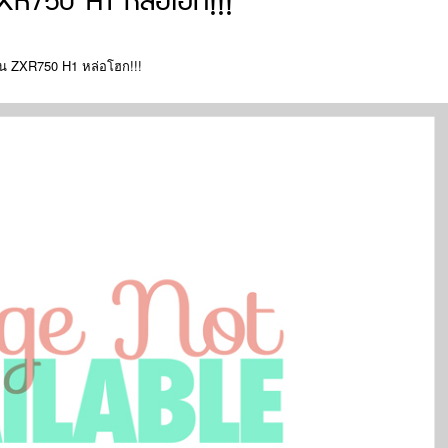
XR750 H1 หล่อโฮก!!!
็น ZXR750 H1 หล่อโฮก!!!