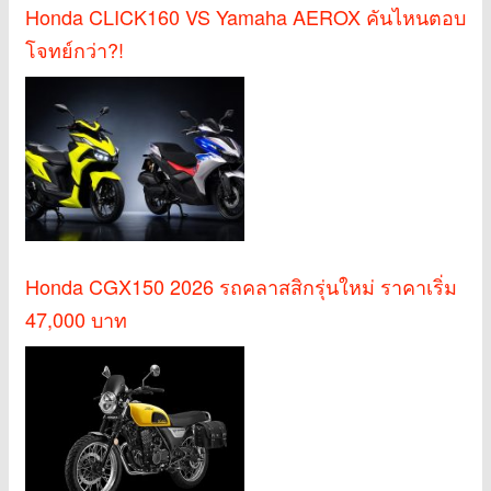
Honda CLICK160 VS Yamaha AEROX คันไหนตอบ
โจทย์กว่า?!
Honda CGX150 2026 รถคลาสสิกรุ่นใหม่ ราคาเริ่ม
47,000 บาท