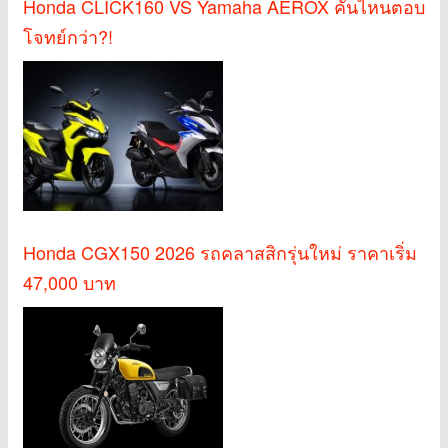
Honda CLICK160 VS Yamaha AEROX คันไหนตอบ
โจทย์กว่า?!
Honda CGX150 2026 รถคลาสสิกรุ่นใหม่ ราคาเริ่ม
47,000 บาท