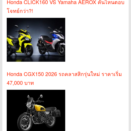
Honda CLICK160 VS Yamaha AEROX คันไหนตอบ
โจทย์กว่า?!
Honda CGX150 2026 รถคลาสสิกรุ่นใหม่ ราคาเริ่ม
47,000 บาท