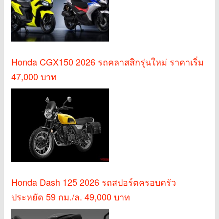
Honda CGX150 2026 รถคลาสสิกรุ่นใหม่ ราคาเริ่ม
47,000 บาท
Honda Dash 125 2026 รถสปอร์ตครอบครัว
ประหยัด 59 กม./ล. 49,000 บาท