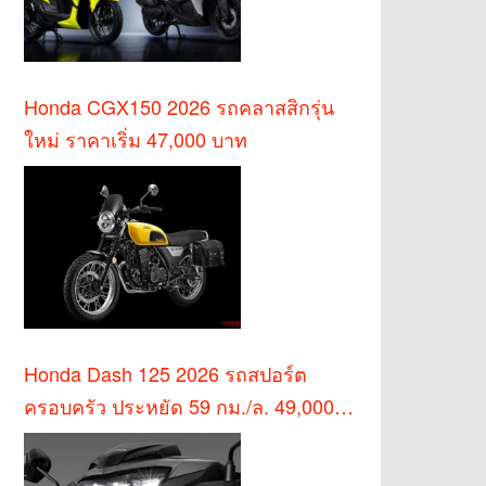
Honda CGX150 2026 รถคลาสสิกรุ่น
ใหม่ ราคาเริ่ม 47,000 บาท
Honda Dash 125 2026 รถสปอร์ต
ครอบครัว ประหยัด 59 กม./ล. 49,000
บาท