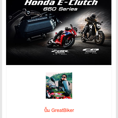
ปั้ม GreatBiker