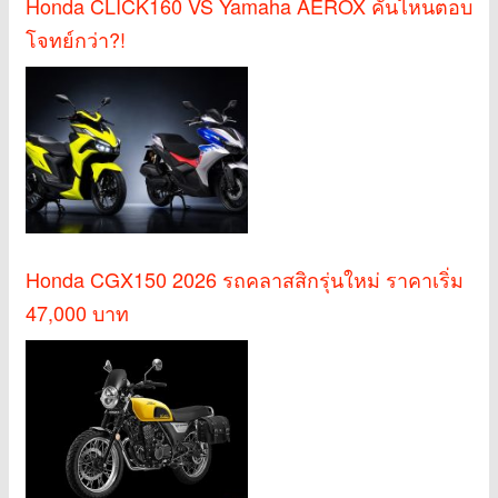
Honda CLICK160 VS Yamaha AEROX คันไหนตอบ
โจทย์กว่า?!
Honda CGX150 2026 รถคลาสสิกรุ่นใหม่ ราคาเริ่ม
47,000 บาท