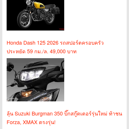
Honda Dash 125 2026 รถสปอร์ตครอบครัว
ประหยัด 59 กม./ล. 49,000 บาท
ลุ้น Suzuki Burgman 350 บิ๊กสกู๊ตเตอร์รุ่นใหม่ ท้าชน
Forza, XMAX ตรงรุ่น!