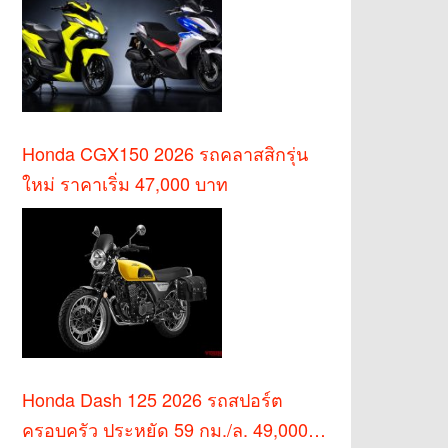
Honda CGX150 2026 รถคลาสสิกรุ่น
ใหม่ ราคาเริ่ม 47,000 บาท
Honda Dash 125 2026 รถสปอร์ต
ครอบครัว ประหยัด 59 กม./ล. 49,000