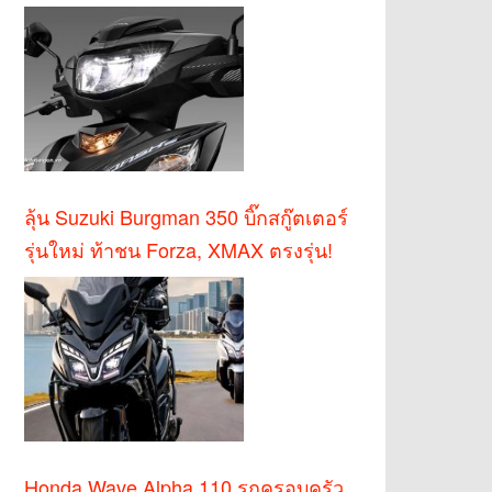
บาท
ลุ้น Suzuki Burgman 350 บิ๊กสกู๊ตเตอร์
รุ่นใหม่ ท้าชน Forza, XMAX ตรงรุ่น!
Honda Wave Alpha 110 รถครอบครัว