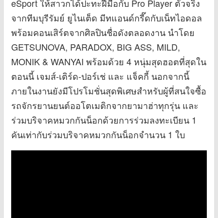
eSport ให้สาวกได้ปะทะฝีมือกับ Pro Player ตัวจริง
จากทีมบุรีรัมย์ ยูไนเต็ด มีทแอนด์กรี๊ดกับเน็ทไอดอล
พร้อมคอนเสิร์ตจากศิลปินชื่อดังตลอดงาน นำโดย
GETSUNOVA, PARADOX, BIG ASS, MILD,
MONIK & WANYAI พร้อมด้วย 4 หนุ่มสุดฮอตที่สุดใน
ตอนนี้ เจมส์-เติร์ด-ปอร์เช่ และ แจ็คกี้ นอกจากนี้
ภายในงานยังมีโปรโมชั่นสุดพิเศษสำหรับผู้ที่สนใจซื้อ
รถจักรยานยนต์ออโตเมติกจากยามาฮ่าทุกรุ่น และ
ร่วมบริจาคหมวกกันน็อกด้วยการร่วมลงทะเบียน 1
คันเท่ากับร่วมบริจาคหมวกกันน็อกจำนวน 1 ใบ