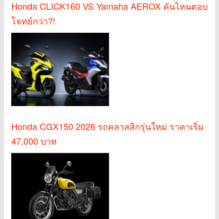
Honda CLICK160 VS Yamaha AEROX คันไหนตอบ
โจทย์กว่า?!
Honda CGX150 2026 รถคลาสสิกรุ่นใหม่ ราคาเริ่ม
47,000 บาท