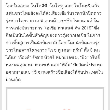
โลกในคลาส โมโตจีพี, โมโตทู และ โมโตทรี แล้ว
แฟนชาวไทยยังจะได้ส่งเสียงเชียร์บรรดานักบิดดาว
รุ่งชาวไทยจาก เอ.พี.ฮอนด้า เรซซิ่ง ไทยแลนด์ ใน
การแข่งขันรายการ “เอเชีย ทาเลนต์ คัพ 2019” ซึ่ง
ถือเป็นบันไดขั้นสำคัญของดาวรุ่งจากเอเชีย ในการ
ก้าวขึ้นสู่การเป็นนักบิดระดับโลก โดยนักบิดดาวรุ่ง
ชาวไทยจากโครงการ “เรซ ทู เดอะ ดรีม” ทั้ง 3 คน
ได้แก่ “ก๊องส์” ธัชกร บัวศรี หมายเลข 5, “บิว” วริทธิ์
ทองนพคุณ หมายเลข 6 และ “ฟิล์ม” ปิยวัฒน์ ประทุม
ยศ หมายเลข 15 จะลงสร้างชื่อเสียงให้กับประเทศใน
บ้านเกิด