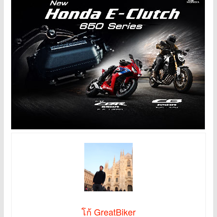
โก้ GreatBiker