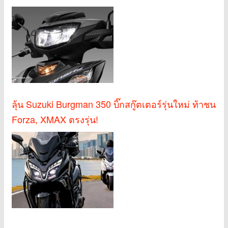
ลุ้น Suzuki Burgman 350 บิ๊กสกู๊ตเตอร์รุ่นใหม่ ท้าชน
Forza, XMAX ตรงรุ่น!