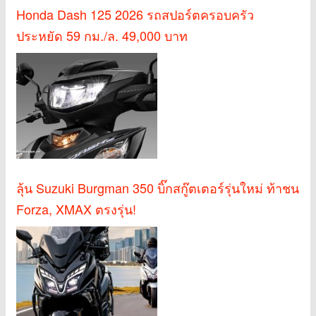
Honda Dash 125 2026 รถสปอร์ตครอบครัว
ประหยัด 59 กม./ล. 49,000 บาท
ลุ้น Suzuki Burgman 350 บิ๊กสกู๊ตเตอร์รุ่นใหม่ ท้าชน
Forza, XMAX ตรงรุ่น!