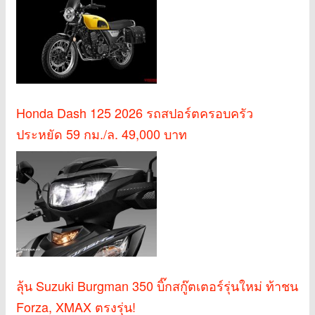
Honda Dash 125 2026 รถสปอร์ตครอบครัว
ประหยัด 59 กม./ล. 49,000 บาท
ลุ้น Suzuki Burgman 350 บิ๊กสกู๊ตเตอร์รุ่นใหม่ ท้าชน
Forza, XMAX ตรงรุ่น!