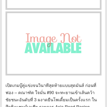
เปิดเกมบู๊คู่แข่งจนวินาทีสุดท้ายแบบสุดมันส์ ก่อนที่
ฟอง – คณาฑัต ใจมั่น #90 จะทะยานเข้าเส้นคว้า
ชัยชนะอันดับที่ 3 ผงาดยืนโพเดี้ยมเป็นครั้งแรก ใน
ศึกชิงแชมป์เอเชีย รายการ Asia Road Racing