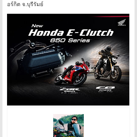
อร์กิต จ.บุรีรัมย์