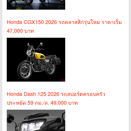
Honda CGX150 2026 รถคลาสสิกรุ่นใหม่ ราคาเริ่ม
47,000 บาท
Honda Dash 125 2026 รถสปอร์ตครอบครัว
ประหยัด 59 กม./ล. 49,000 บาท