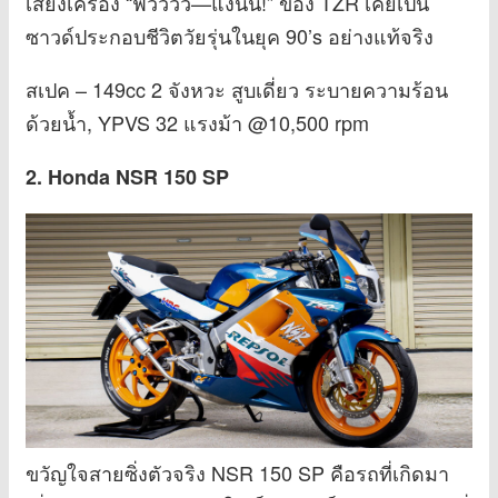
เสียงเครื่อง “ฟิ้วววว—แง๊นน!” ของ TZR เคยเป็น
ซาวด์ประกอบชีวิตวัยรุ่นในยุค 90’s อย่างแท้จริง
สเปค – 149cc 2 จังหวะ สูบเดี่ยว ระบายความร้อน
ด้วยน้ำ, YPVS 32 แรงม้า @10,500 rpm
2. Honda NSR 150 SP
ขวัญใจสายซิ่งตัวจริง NSR 150 SP คือรถที่เกิดมา