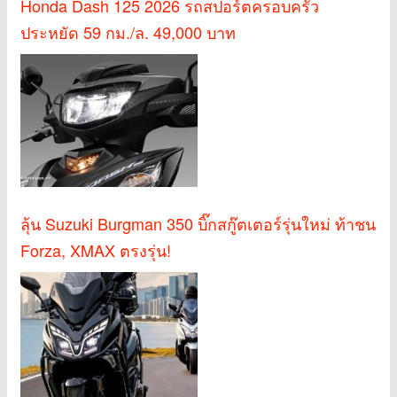
Honda Dash 125 2026 รถสปอร์ตครอบครัว
ประหยัด 59 กม./ล. 49,000 บาท
ลุ้น Suzuki Burgman 350 บิ๊กสกู๊ตเตอร์รุ่นใหม่ ท้าชน
Forza, XMAX ตรงรุ่น!