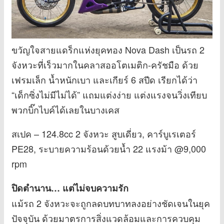
ขวัญใจสายแดร็กแห่งยุคทอง Nova Dash เป็นรถ 2
จังหวะที่เร็วมากในคลาสออโตเมติก-ครัชมือ ด้วย
เฟรมเล็ก น้ำหนักเบา และเกียร์ 6 สปีด เรียกได้ว่า
“เด็กซิ่งไม่มีไม่ได้” แถมแต่งง่าย แต่งแรงจนวิ่งเทียบ
พวกบิ๊กไบค์ได้เลยในบางเคส
สเปค – 124.8cc 2 จังหวะ สูบเดี่ยว, คาร์บูเรเตอร์
PE28, ระบายความร้อนด้วยน้ำ 22 แรงม้า @9,000
rpm
ปิดตำนาน… แต่ไม่จบความรัก
แม้รถ 2 จังหวะจะถูกลดบทบาทลงอย่างชัดเจนในยุค
ปัจจุบัน ด้วยมาตรการสิ่งแวดล้อมและการควบคุม