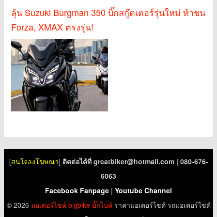
ลุ้น Suzuki Burgman 350 บิ๊กสกู๊ตเตอร์รุ่นใหม่ ท้าชน
Forza, XMAX ตรงรุ่น!
[
สนใจลงโฆษณา
]
ติดต่อได้ที่
greatbiker@hotmail.com
| 080-676-
6063
Facebook Fanpage
|
Youtube Channel
© 2026
มอเตอร์ไซค์
bigbike
บิ๊กไบค์
ราคามอเตอร์ไซค์ รถมอเตอร์ไซค์