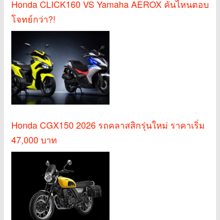
Honda CLICK160 VS Yamaha AEROX คันไหนตอบ
โจทย์กว่า?!
Honda CGX150 2026 รถคลาสสิกรุ่นใหม่ ราคาเริ่ม
47,000 บาท