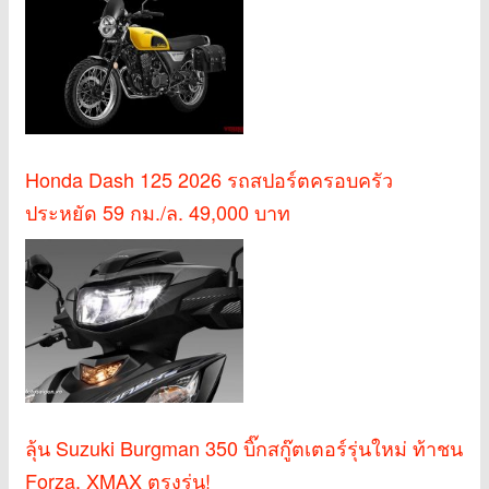
Honda Dash 125 2026 รถสปอร์ตครอบครัว
ประหยัด 59 กม./ล. 49,000 บาท
ลุ้น Suzuki Burgman 350 บิ๊กสกู๊ตเตอร์รุ่นใหม่ ท้าชน
Forza, XMAX ตรงรุ่น!