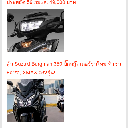
ประหยัด 59 กม./ล. 49,000 บาท
ลุ้น Suzuki Burgman 350 บิ๊กสกู๊ตเตอร์รุ่นใหม่ ท้าชน
Forza, XMAX ตรงรุ่น!