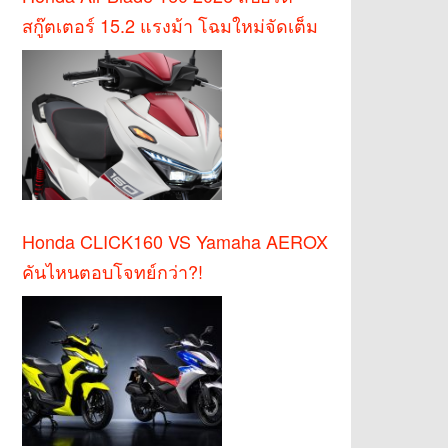
สกู๊ตเตอร์ 15.2 แรงม้า โฉมใหม่จัดเต็ม
Honda CLICK160 VS Yamaha AEROX
คันไหนตอบโจทย์กว่า?!