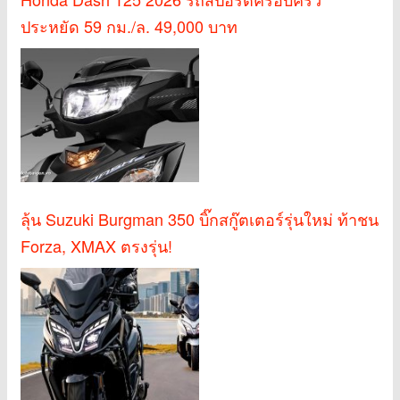
ประหยัด 59 กม./ล. 49,000 บาท
ลุ้น Suzuki Burgman 350 บิ๊กสกู๊ตเตอร์รุ่นใหม่ ท้าชน
Forza, XMAX ตรงรุ่น!