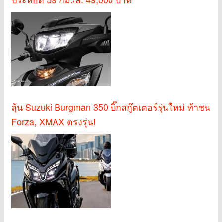
ลุ้น Suzuki Burgman 350 บิ๊กสกู๊ตเตอร์รุ่นใหม่ ท้าชน
Forza, XMAX ตรงรุ่น!