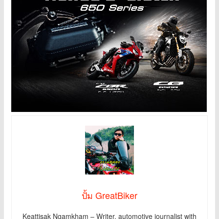
ปั้ม GreatBiker
Keattisak Ngamkham – Writer, automotive journalist with