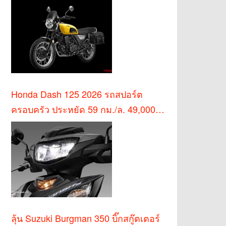
Honda Dash 125 2026 รถสปอร์ต
ครอบครัว ประหยัด 59 กม./ล. 49,000
บาท
ลุ้น Suzuki Burgman 350 บิ๊กสกู๊ตเตอร์