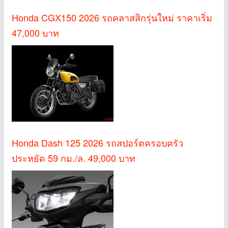
Honda CGX150 2026 รถคลาสสิกรุ่นใหม่ ราคาเริ่ม
47,000 บาท
Honda Dash 125 2026 รถสปอร์ตครอบครัว
ประหยัด 59 กม./ล. 49,000 บาท