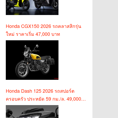
Honda CGX150 2026 รถคลาสสิกรุ่น
ใหม่ ราคาเริ่ม 47,000 บาท
Honda Dash 125 2026 รถสปอร์ต
ครอบครัว ประหยัด 59 กม./ล. 49,000
บาท