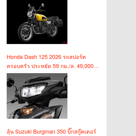
Honda Dash 125 2026 รถสปอร์ต
ครอบครัว ประหยัด 59 กม./ล. 49,000
บาท
ลุ้น Suzuki Burgman 350 บิ๊กสกู๊ตเตอร์